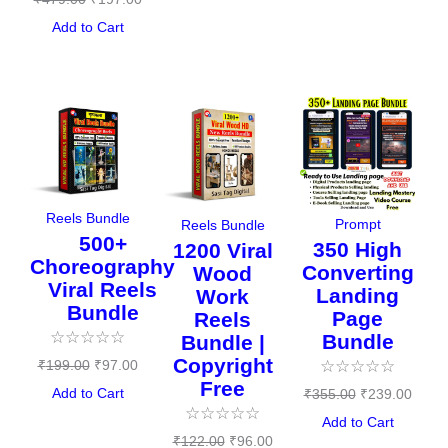
Add to Cart
Original
Current
Original
Current
Original
Curre
price
price
price
price
price
price
was:
is:
was:
is:
was:
is:
₹199.00.
₹97.00.
₹122.00.
₹96.00.
₹355.00.
₹239.
Reels Bundle
Prompt
Reels Bundle
500+
350 High
1200 Viral
Choreography
Converting
Wood
Viral Reels
Landing
Work
Bundle
Page
Reels
☆
☆
☆
☆
☆
Bundle
Bundle |
Copyright
₹
199.00
₹
97.00
☆
☆
☆
☆
☆
Free
Add to Cart
₹
355.00
₹
239.00
☆
☆
☆
☆
☆
Add to Cart
₹
122.00
₹
96.00