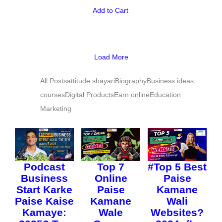
Add to Cart
Load More
All Posts
attitude shayari
Biography
Business ideas
courses
Digital Products
Earn online
Education
Marketing
Podcast
Top 7
#Top 5 Best
Business
Online
Paise
Start Karke
Paise
Kamane
Paise Kaise
Kamane
Wali
Kamaye:
Wale
Websites?