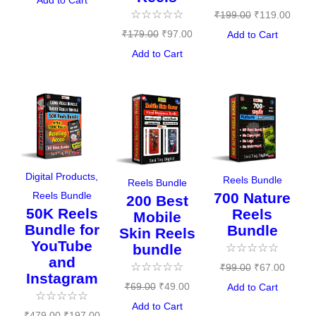
☆
☆
☆
☆
☆
₹
199.00
₹
119.00
₹
179.00
₹
97.00
Add to Cart
Add to Cart
Original
Current
Original
Current
Original
Curren
price
price
price
price
price
price
was:
is:
was:
is:
was:
is:
₹479.00.
₹197.00.
₹69.00.
₹49.00.
₹99.00.
₹67.00
Digital Products
,
Reels Bundle
Reels Bundle
700 Nature
Reels Bundle
200 Best
50K Reels
Reels
Mobile
Bundle for
Bundle
Skin Reels
YouTube
bundle
☆
☆
☆
☆
☆
and
☆
☆
☆
☆
☆
₹
99.00
₹
67.00
Instagram
₹
69.00
₹
49.00
Add to Cart
☆
☆
☆
☆
☆
Add to Cart
₹
479.00
₹
197.00