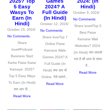
2025? Top
Games
2024: (In
5 Easy
2024? A
Hindi)
Wasys To
Full Guide
October 9, 2024
/
Earn (In
(In Hindi)
No Comments
Hindi)
October 12, 2024
/
Share love#Top 5
October 15, 2024
/
No Comments
Best Paise
No Comments
Share loveTop 7
Kamane Wali
Share
Online Paise
Websites? 2024:
love#Podcast
Kamane Wale
(In Hindi) क्या आपको
Business Start
Games 2024? A
पता है की आज के समय
Karke Paise Kaise
Full Guide (In
में...
Kamaye: 2025?
Hindi) क्या आप भी
Read More
Top 5 Easy Ways
Online पैसे कमाने...
To Earn (In Hindi)
Read More
क्या आप भी...
Read More