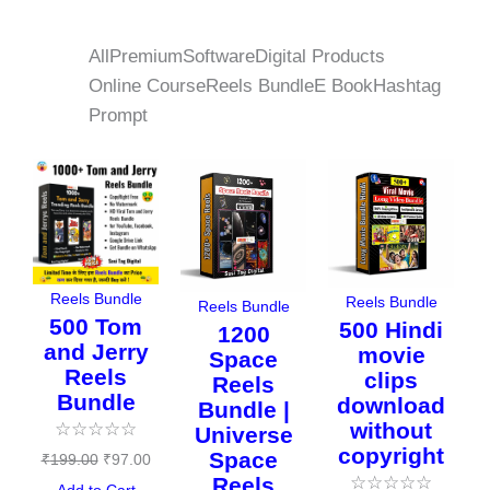
All
Premium
Software
Digital Products
Online Course
Reels Bundle
E Book
Hashtag
Prompt
Original
Current
Original
Current
Original
Curre
price
price
price
price
price
price
was:
is:
was:
is:
was:
is:
₹199.00.
₹97.00.
₹179.00.
₹97.00.
₹199.00.
₹119.
Reels Bundle
Reels Bundle
Reels Bundle
500 Tom
500 Hindi
1200
and Jerry
movie
Space
Reels
clips
Reels
Bundle
download
Bundle |
without
☆
☆
☆
☆
☆
Universe
copyright
Space
₹
199.00
₹
97.00
Reels
☆
☆
☆
☆
☆
Add to Cart