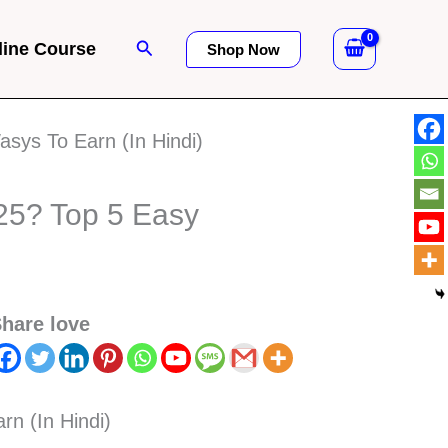
Search
line Course
Shop Now
sys To Earn (In Hindi)
25? Top 5 Easy
hare love
n (In Hindi)