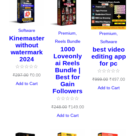
price
price
price
price
price
price
was:
is:
was:
is:
was:
is:
₹297.00.
₹0.00.
₹248.00.
₹149.00.
₹999.00.
₹497.
Software
Premium
,
Premium
,
Kinemaster
Reels Bundle
Software
without
1000
best video
watermark
Loveonly
editing app
2024
ai Reels
for pc
☆
☆
☆
☆
☆
Bundle |
☆
☆
☆
☆
☆
₹
297.00
₹
0.00
Best for
₹
999.00
₹
497.00
Gain
Add to Cart
Add to Cart
Followers
☆
☆
☆
☆
☆
₹
248.00
₹
149.00
Add to Cart
Original
Current
Original
Current
Original
Curren