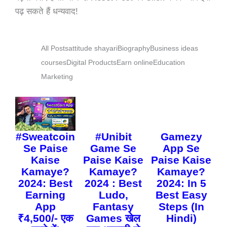
पढ़ सकते हैं धन्यवाद!
All Posts
attitude shayari
Biography
Business ideas
courses
Digital Products
Earn online
Education
Marketing
#Sweatcoin
#Unibit
Gamezy
Se Paise
Game Se
App Se
Kaise
Paise Kaise
Paise Kaise
Kamaye?
Kamaye?
Kamaye?
2024: Best
2024 : Best
2024: In 5
Earning
Ludo,
Best Easy
App
Fantasy
Steps (In
₹4,500/- एक
Games खेल
Hindi)