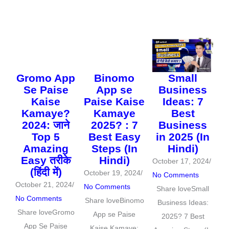
Small
Gromo App
Binomo
Business
Se Paise
App se
Ideas: 7
Kaise
Paise Kaise
Best
Kamaye?
Kamaye
Business
2024: जाने
2025? : 7
in 2025 (In
Top 5
Best Easy
Hindi)
Amazing
Steps (In
Easy तरीके
Hindi)
October 17, 2024
/
(हिंदी में)
October 19, 2024
/
No Comments
October 21, 2024
/
No Comments
Share loveSmall
No Comments
Share loveBinomo
Business Ideas:
Share loveGromo
App se Paise
2025? 7 Best
App Se Paise
Kaise Kamaye: