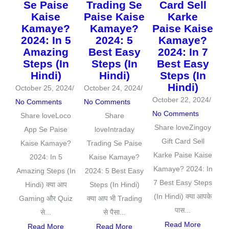
Se Paise
Trading Se
Card Sell
Kaise
Paise Kaise
Karke
Kamaye?
Kamaye?
Paise Kaise
2024: In 5
2024: 5
Kamaye?
Amazing
Best Easy
2024: In 7
Steps (In
Steps (In
Best Easy
Hindi)
Hindi)
Steps (In
Hindi)
October 25, 2024
/
October 24, 2024
/
October 22, 2024
/
No Comments
No Comments
No Comments
Share loveLoco
Share
Share loveZingoy
App Se Paise
loveIntraday
Gift Card Sell
Kaise Kamaye?
Trading Se Paise
Karke Paise Kaise
2024: In 5
Kaise Kamaye?
Kamaye? 2024: In
Amazing Steps (In
2024: 5 Best Easy
7 Best Easy Steps
Hindi) क्या आप
Steps (In Hindi)
(In Hindi) क्या आपके
Gaming और Quiz
क्या आप भी Trading
पास...
से...
से पैसा...
Read More
Read More
Read More