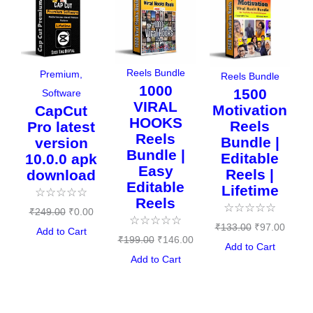
price
price
price
price
price
price
was:
is:
was:
is:
was:
is:
₹249.00.
₹0.00.
₹199.00.
₹146.00.
₹133.00.
₹97.00
Reels Bundle
Premium
,
Reels Bundle
1000
1500
Software
VIRAL
Motivation
CapCut
HOOKS
Reels
Pro latest
Reels
Bundle |
version
Bundle |
Editable
10.0.0 apk
Easy
Reels |
download
Editable
Lifetime
☆
☆
☆
☆
☆
Reels
☆
☆
☆
☆
☆
₹
249.00
₹
0.00
☆
☆
☆
☆
☆
₹
133.00
₹
97.00
Add to Cart
₹
199.00
₹
146.00
Add to Cart
Add to Cart