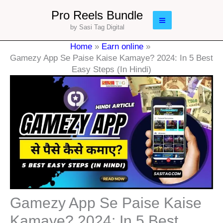
Skip
Main
Pro Reels Bundle
to
by Sasi Tag Digital
Menu
content
Home
Earn online
Gamezy App Se Paise Kaise Kamaye? 2024: In 5 Best
Easy Steps (In Hindi)
Gamezy App Se Paise Kaise
Kamaye? 2024: In 5 Best