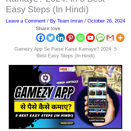
Easy Steps (In Hindi)
Leave a Comment
/ By
Team Imran
/
October 26, 2024
Share love
Gamezy App Se Paise Kaise Kamaye? 2024: 5
Best Easy Steps (In Hindi)