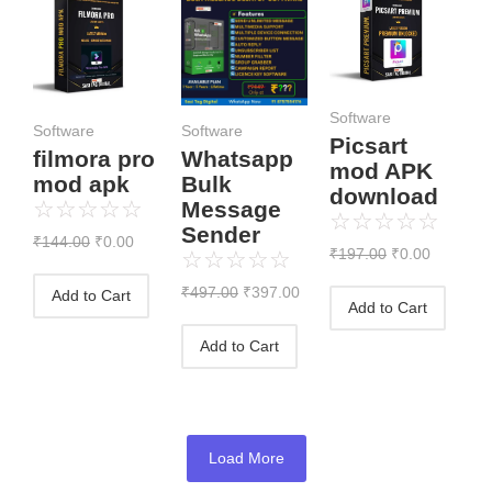
price
price
price
price
price
price
was:
is:
was:
is:
was:
is:
₹144.00.
₹0.00.
₹497.00.
₹397.00.
₹197.00.
₹0.00.
Software
Software
Software
Picsart
filmora pro
Whatsapp
mod APK
mod apk
Bulk
download
☆
☆
☆
☆
☆
Message
☆
☆
☆
☆
☆
Sender
₹
144.00
₹
0.00
₹
197.00
₹
0.00
☆
☆
☆
☆
☆
₹
497.00
₹
397.00
Add to Cart
Add to Cart
Add to Cart
Load More