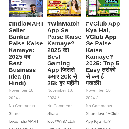
#IndiaMART
#WinMatch
#VClub App
Seller
App Se
Kya Hai,
Bankar
Paise Kaise
VClub App
Paise Kaise
Kamaye?
Se Paise
Kamaye:
2025 का
Kaise
2025 का
Best
Kamaye?
Best
Gaming
2025: Top 5
Business
App जिससे
Easy तरीकों
Idea (In
कमाए 20k से
से कमाई
Hindi)
25k हर महीने!
पककी!
November 18,
November 13,
November 10,
2024
/
2024
/
2024
/
No Comments
No Comments
No Comments
Share
Share
Share love#VClub
love#IndiaMART
love#WinMatch
App Kya Hai?