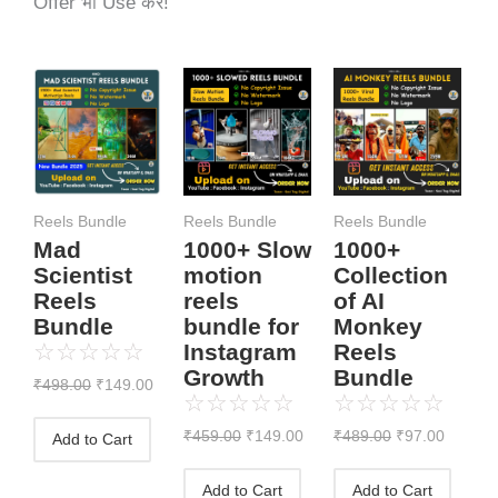
Offer भी Use करें!
Original
Current
Original
Current
Original
Current
price
price
price
price
price
price
was:
is:
was:
is:
was:
is:
₹498.00.
₹149.00.
₹459.00.
₹149.00.
₹489.00.
₹97.00.
Reels Bundle
Reels Bundle
Reels Bundle
Mad
1000+ Slow
1000+
Scientist
motion
Collection
Reels
reels
of AI
Bundle
bundle for
Monkey
☆
☆
☆
☆
☆
Instagram
Reels
Growth
Bundle
₹
498.00
₹
149.00
☆
☆
☆
☆
☆
☆
☆
☆
☆
☆
₹
459.00
₹
149.00
₹
489.00
₹
97.00
Add to Cart
Add to Cart
Add to Cart