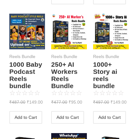
Original
Current
Original
Current
Original
Curre
price
price
price
price
price
price
was:
is:
was:
is:
was:
is:
₹487.00.
₹149.00.
₹477.00.
₹95.00.
₹497.00.
₹149.
Reels Bundle
Reels Bundle
Reels Bundle
1000 Baby
250+ AI
1000+
Podcast
Workers
Story ai
Reels
Reels
reels
bundle
Bundle
bundle
☆
☆
☆
☆
☆
☆
☆
☆
☆
☆
☆
☆
☆
☆
☆
₹
487.00
₹
149.00
₹
477.00
₹
95.00
₹
497.00
₹
149.00
Add to Cart
Add to Cart
Add to Cart
Original
Current
Original
Current
Original
Current