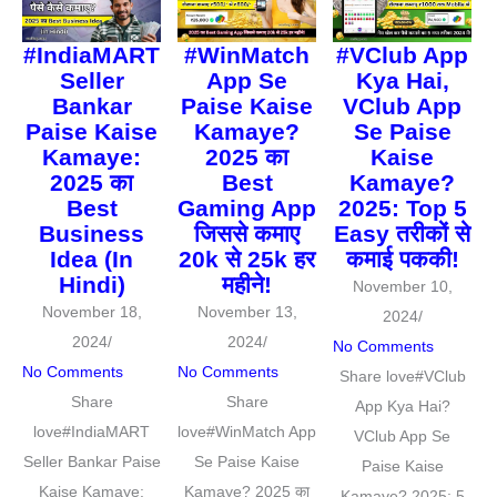
#IndiaMART
#WinMatch
#VClub App
Seller
App Se
Kya Hai,
Bankar
Paise Kaise
VClub App
Paise Kaise
Kamaye?
Se Paise
Kamaye:
2025 का
Kaise
2025 का
Best
Kamaye?
Best
Gaming App
2025: Top 5
Business
जिससे कमाए
Easy तरीकों से
Idea (In
20k से 25k हर
कमाई पककी!
Hindi)
महीने!
November 10,
November 18,
November 13,
2024
/
2024
/
2024
/
No Comments
No Comments
No Comments
Share love#VClub
Share
Share
App Kya Hai?
love#IndiaMART
love#WinMatch App
VClub App Se
Seller Bankar Paise
Se Paise Kaise
Paise Kaise
Kaise Kamaye:
Kamaye? 2025 का
Kamaye? 2025: 5