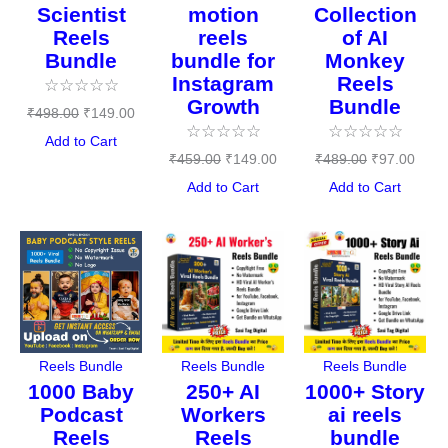
Scientist
motion
Collection
Reels
reels
of AI
Bundle
bundle for
Monkey
Instagram
Reels
☆
☆
☆
☆
☆
Growth
Bundle
₹
498.00
₹
149.00
☆
☆
☆
☆
☆
☆
☆
☆
☆
☆
Add to Cart
₹
459.00
₹
149.00
₹
489.00
₹
97.00
Add to Cart
Add to Cart
Original
Current
Original
Current
Original
Curr
price
price
price
price
price
pric
was:
is:
was:
is:
was:
is:
₹487.00.
₹149.00.
₹477.00.
₹95.00.
₹497.00.
₹149
Reels Bundle
Reels Bundle
Reels Bundle
1000 Baby
250+ AI
1000+ Story
Podcast
Workers
ai reels
Reels
Reels
bundle