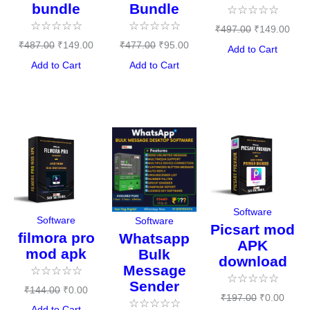
bundle
Bundle
☆
☆
☆
☆
☆
☆
☆
☆
☆
☆
☆
☆
☆
☆
☆
₹
497.00
₹
149.00
₹
487.00
₹
149.00
₹
477.00
₹
95.00
Add to Cart
Add to Cart
Add to Cart
Original
Current
Original
Current
Original
Curre
price
price
price
price
price
price
was:
is:
was:
is:
was:
is:
₹144.00.
₹0.00.
₹497.00.
₹397.00.
₹197.00.
₹0.00
Software
Software
Software
Picsart mod
filmora pro
Whatsapp
APK
mod apk
Bulk
download
Message
☆
☆
☆
☆
☆
☆
☆
☆
☆
☆
Sender
₹
144.00
₹
0.00
₹
197.00
₹
0.00
☆
☆
☆
☆
☆
Add to Cart