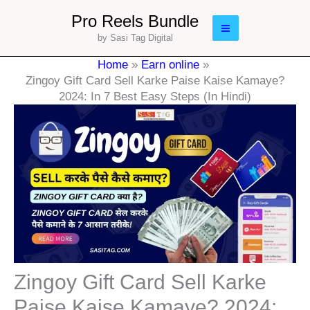
Skip
Main
Pro Reels Bundle
to
by Sasi Tag Digital
Menu
content
Home
Earn online
Zingoy Gift Card Sell Karke Paise Kaise Kamaye?
2024: In 7 Best Easy Steps (In Hindi)
Zingoy Gift Card Sell Karke
Paise Kaise Kamaye? 2024: