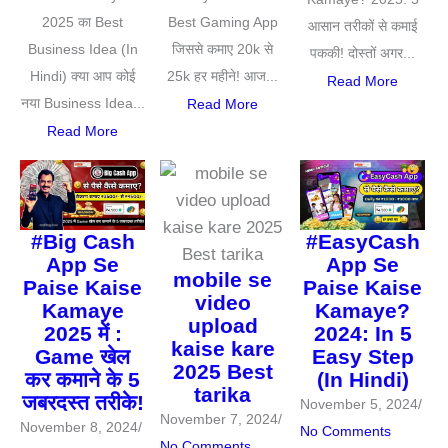
2025 का Best
Best Gaming App
आसान तरीकों से कमाई
Business Idea (In
जिससे कमाए 20k से
पककी! दोस्तों अगर...
Hindi) क्या आप कोई
25k हर महीने! आज...
Read More
नया Business Idea...
Read More
Read More
#Big Cash
#EasyCash
App Se
App Se
mobile se
Paise Kaise
Paise Kaise
video
Kamaye
Kamaye?
upload
2025 में :
2024: In 5
kaise kare
Game खेल
Easy Step
2025 Best
कर कमाने के 5
(In Hindi)
tarika
जबरदस्त तरीके!
November 5, 2024
/
November 7, 2024
/
November 8, 2024
/
No Comments
No Comments