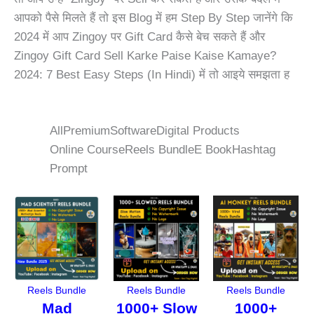
आपको पैसे मिलते हैं तो इस Blog में हम Step By Step जानेंगे कि
2024 में आप
Zingoy
पर Gift Card कैसे बेच सकते हैं और
Zingoy Gift Card Sell Karke Paise Kaise Kamaye?
2024: 7 Best Easy Steps (In Hindi) में तो आइये समझता ह
All
Premium
Software
Digital Products
Online Course
Reels Bundle
E Book
Hashtag
Prompt
Original
Current
Original
Current
Original
Curr
price
price
price
price
price
price
was:
is:
was:
is:
was:
is:
₹498.00.
₹149.00.
₹459.00.
₹149.00.
₹489.00.
₹97.
Reels Bundle
Reels Bundle
Reels Bundle
Mad
1000+ Slow
1000+