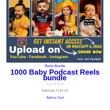
Reels Bundle
1000 Baby Podcast Reels
bundle
☆
☆
☆
☆
☆
₹
487.00
₹
149.00
Add to Cart