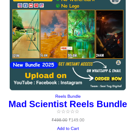
₹498.00.
₹149.00.
Reels Bundle
Mad Scientist Reels Bundle
☆
☆
☆
☆
☆
₹
498.00
₹
149.00
Add to Cart