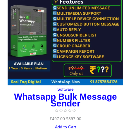
Software
Whatsapp Bulk Message
Sender
☆
☆
☆
☆
☆
₹
497.00
₹
397.00
Add to Cart