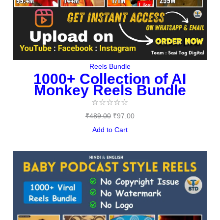
Reels Bundle
1000+ Collection of AI
Monkey Reels Bundle
☆
☆
☆
☆
☆
₹
489.00
₹
97.00
Add to Cart
Original
Current
price
price
was:
is:
₹487.00.
₹149.00.