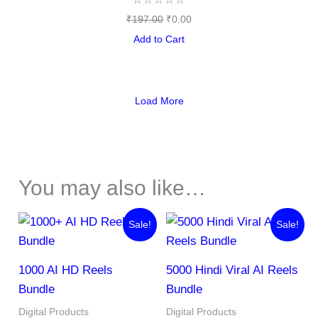
₹
197.00
₹
0.00
Add to Cart
Load More
You may also like…
Original
Current
Original
Current
Sale!
Sale!
price
price
price
price
was:
is:
was:
is:
₹179.00.
₹29.00.
₹1,999.00.
₹97.00.
1000 AI HD Reels
5000 Hindi Viral AI Reels
Bundle
Bundle
Digital Products
Digital Products