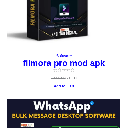
Software
filmora pro mod apk
☆
☆
☆
☆
☆
₹
144.00
₹
0.00
Add to Cart
Original
Current
price
price
was:
is:
₹497.00.
₹397.00.