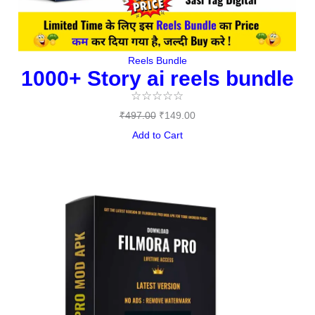
Reels Bundle
1000+ Story ai reels bundle
☆
☆
☆
☆
☆
₹
497.00
₹
149.00
Add to Cart
Original
Current
price
price
was:
is:
₹144.00.
₹0.00.