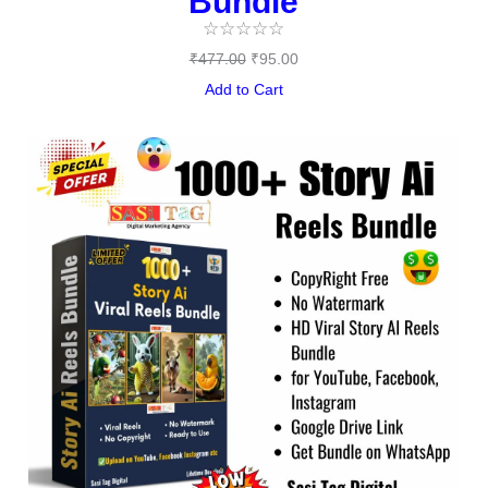
Bundle
☆
☆
☆
☆
☆
₹
477.00
₹
95.00
Add to Cart
Original
Current
price
price
was:
is:
₹497.00.
₹149.00.