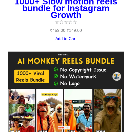
1000+ Slow motion reels
bundle for Instagram
Growth
☆
☆
☆
☆
☆
₹
459.00
₹
149.00
Add to Cart
Original
Current
price
price
was:
is:
₹489.00.
₹97.00.