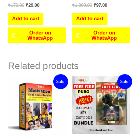
₹
179.00
₹
29.00
₹
1,999.00
₹
97.00
Add to cart
Add to cart
Order on
Order on
WhatsApp
WhatsApp
Related products
Original
Current
Original
Current
Sale!
Sale!
price
price
price
price
was:
is:
was:
is:
₹666.00.
₹79.00.
₹199.00.
₹0.00.