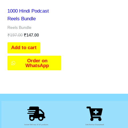
1000 Hindi Podcast
Reels Bundle
Reels Bundle
₹
197.00
₹
147.00
Add to cart
Order on
WhatsApp
Instant Delivery of all products
Satisfaction Guaranteed