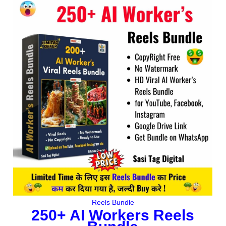
Original
Current
price
price
was:
is:
₹477.00.
₹95.00.
Reels Bundle
250+ AI Workers Reels