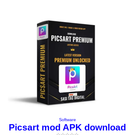
Original
Current
price
price
was:
is:
₹197.00.
₹0.00.
Software
Picsart mod APK download
☆
☆
☆
☆
☆