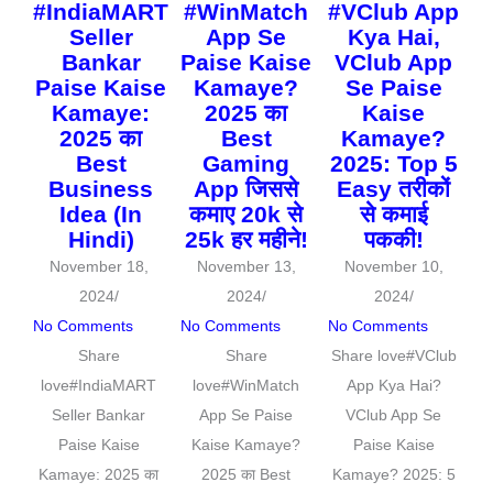
#IndiaMART
#WinMatch
#VClub App
Seller
App Se
Kya Hai,
Bankar
Paise Kaise
VClub App
Paise Kaise
Kamaye?
Se Paise
Kamaye:
2025 का
Kaise
2025 का
Best
Kamaye?
Best
Gaming
2025: Top 5
Business
App जिससे
Easy तरीकों
Idea (In
कमाए 20k से
से कमाई
Hindi)
25k हर महीने!
पककी!
November 18,
November 13,
November 10,
2024
/
2024
/
2024
/
No Comments
No Comments
No Comments
Share
Share
Share love#VClub
love#IndiaMART
love#WinMatch
App Kya Hai?
Seller Bankar
App Se Paise
VClub App Se
Paise Kaise
Kaise Kamaye?
Paise Kaise
Kamaye: 2025 का
2025 का Best
Kamaye? 2025: 5