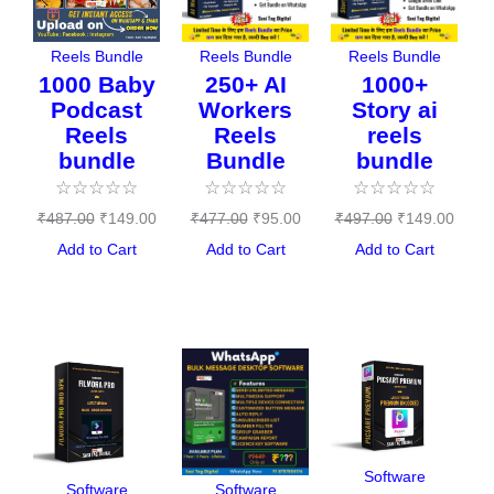
₹487.00.
₹149.00.
₹477.00.
₹95.00.
₹497.00.
₹149.
Reels Bundle
Reels Bundle
Reels Bundle
1000 Baby
250+ AI
1000+
Podcast
Workers
Story ai
Reels
Reels
reels
bundle
Bundle
bundle
☆
☆
☆
☆
☆
☆
☆
☆
☆
☆
☆
☆
☆
☆
☆
₹
487.00
₹
149.00
₹
477.00
₹
95.00
₹
497.00
₹
149.00
Add to Cart
Add to Cart
Add to Cart
Original
Current
Original
Current
Original
Curren
price
price
price
price
price
price
was:
is:
was:
is:
was:
is:
₹144.00.
₹0.00.
₹497.00.
₹397.00.
₹197.00.
₹0.00.
Software
Software
Software