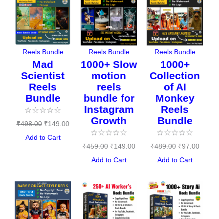
price
price
price
price
price
price
was:
is:
was:
is:
was:
is:
₹498.00.
₹149.00.
₹459.00.
₹149.00.
₹489.00.
₹97.00
Reels Bundle
Reels Bundle
Reels Bundle
Mad
1000+ Slow
1000+
Scientist
motion
Collection
Reels
reels
of AI
Bundle
bundle for
Monkey
Instagram
Reels
☆
☆
☆
☆
☆
Growth
Bundle
₹
498.00
₹
149.00
☆
☆
☆
☆
☆
☆
☆
☆
☆
☆
Add to Cart
₹
459.00
₹
149.00
₹
489.00
₹
97.00
Add to Cart
Add to Cart
Original
Current
Original
Current
Original
Curre
price
price
price
price
price
price
was:
is:
was:
is:
was:
is: