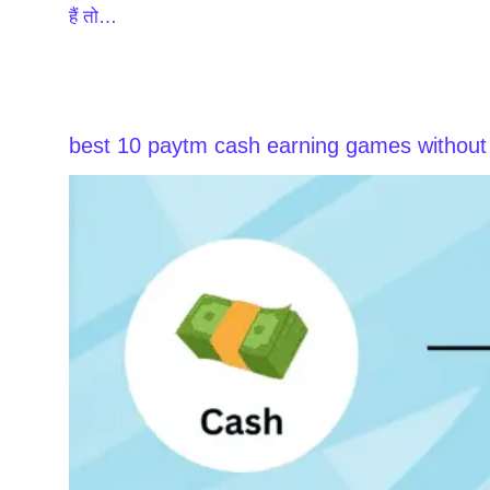
हैं तो…
best 10 paytm cash earning games without i