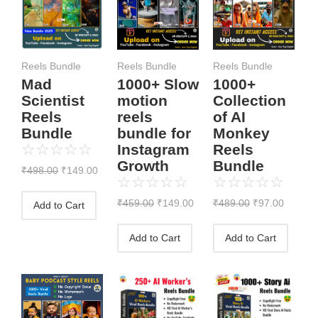
was:
is:
was:
is:
was:
is:
₹498.00.
₹149.00.
₹459.00.
₹149.00.
₹489.00.
₹97.00.
Reels Bundle
Reels Bundle
Reels Bundle
Mad
1000+ Slow
1000+
Scientist
motion
Collection
Reels
reels
of AI
Bundle
bundle for
Monkey
☆
☆
☆
☆
☆
Instagram
Reels
Growth
Bundle
₹
498.00
₹
149.00
☆
☆
☆
☆
☆
☆
☆
☆
☆
☆
₹
459.00
₹
149.00
₹
489.00
₹
97.00
Add to Cart
Add to Cart
Add to Cart
Original
Current
Original
Current
Original
Curre
price
price
price
price
price
price