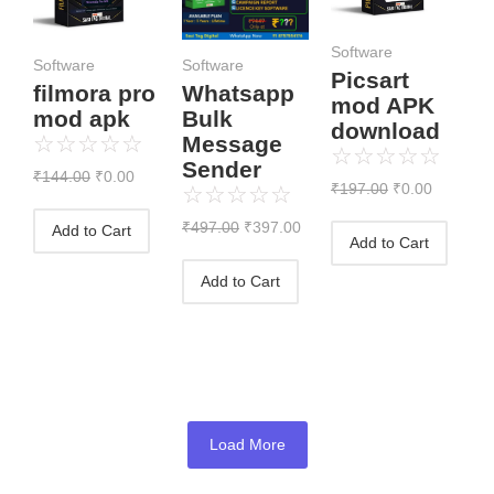
₹144.00.
₹0.00.
₹497.00.
₹397.00.
₹197.00.
₹0.00.
Software
Software
Software
Picsart
filmora pro
Whatsapp
mod APK
mod apk
Bulk
download
☆
☆
☆
☆
☆
Message
☆
☆
☆
☆
☆
Sender
₹
144.00
₹
0.00
₹
197.00
₹
0.00
☆
☆
☆
☆
☆
₹
497.00
₹
397.00
Add to Cart
Add to Cart
Add to Cart
Load More