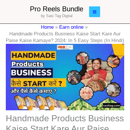
Skip
Main
Pro Reels Bundle
to
by Sasi Tag Digital
Menu
content
Home
Earn online
Handmade Products Business Kaise Start Kare Aur
Paise Kaise Kamaye? 2024: In 5 Easy Steps (In Hindi)
Handmade Products Business
Kaise Start Kare Aur Paise