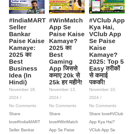
#IndiaMART
#WinMatch
#VClub App
Seller
App Se
Kya Hai,
Bankar
Paise Kaise
VClub App
Paise Kaise
Kamaye?
Se Paise
Kamaye:
2025 का
Kaise
2025 का
Best
Kamaye?
Best
Gaming
2025: Top 5
Business
App जिससे
Easy तरीकों
Idea (In
कमाए 20k से
से कमाई
Hindi)
25k हर महीने!
पककी!
November 18,
November 13,
November 10,
2024
/
2024
/
2024
/
No Comments
No Comments
No Comments
Share
Share
Share love#VClub
love#IndiaMART
love#WinMatch
App Kya Hai?
Seller Bankar
App Se Paise
VClub App Se