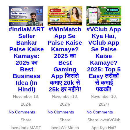
#IndiaMART
#WinMatch
#VClub App
Seller
App Se
Kya Hai,
Bankar
Paise Kaise
VClub App
Paise Kaise
Kamaye?
Se Paise
Kamaye:
2025 का
Kaise
2025 का
Best
Kamaye?
Best
Gaming
2025: Top 5
Business
App जिससे
Easy तरीकों
Idea (In
कमाए 20k से
से कमाई
Hindi)
25k हर महीने!
पककी!
November 18,
November 13,
November 10,
2024
/
2024
/
2024
/
No Comments
No Comments
No Comments
Share
Share
Share love#VClub
love#IndiaMART
love#WinMatch
App Kya Hai?