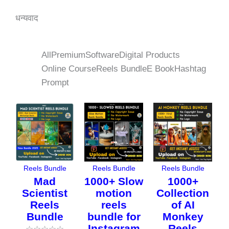
धन्यवाद
All
Premium
Software
Digital Products
Online Course
Reels Bundle
E Book
Hashtag
Prompt
Original
Current
Original
Current
Original
Curren
price
price
price
price
price
price
was:
is:
was:
is:
was:
is:
₹498.00.
₹149.00.
₹459.00.
₹149.00.
₹489.00.
₹97.00
Reels Bundle
Reels Bundle
Reels Bundle
Mad
1000+ Slow
1000+
Scientist
motion
Collection
Reels
reels
of AI
Bundle
bundle for
Monkey
Instagram
Reels