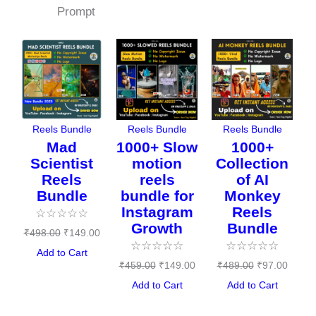
Prompt
Original
Current
Original
Current
Original
Curren
price
price
price
price
price
price
was:
is:
was:
is:
was:
is:
₹498.00.
₹149.00.
₹459.00.
₹149.00.
₹489.00.
₹97.00
Reels Bundle
Reels Bundle
Reels Bundle
Mad
1000+ Slow
1000+
Scientist
motion
Collection
Reels
reels
of AI
Bundle
bundle for
Monkey
Instagram
Reels
☆
☆
☆
☆
☆
Growth
Bundle
₹
498.00
₹
149.00
☆
☆
☆
☆
☆
☆
☆
☆
☆
☆
Add to Cart
₹
459.00
₹
149.00
₹
489.00
₹
97.00
Add to Cart
Add to Cart