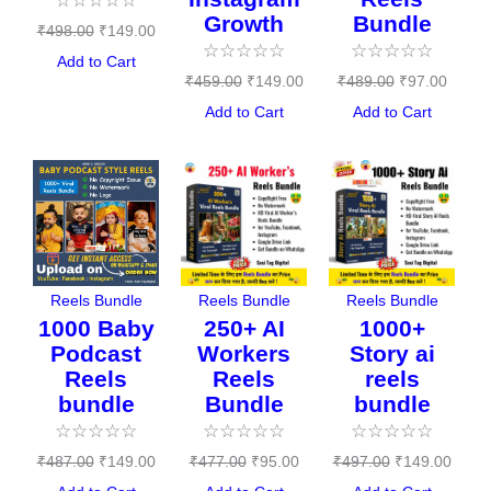
☆
☆
☆
☆
☆
Growth
Bundle
₹
498.00
₹
149.00
☆
☆
☆
☆
☆
☆
☆
☆
☆
☆
Add to Cart
₹
459.00
₹
149.00
₹
489.00
₹
97.00
Add to Cart
Add to Cart
Original
Current
Original
Current
Original
Curre
price
price
price
price
price
price
was:
is:
was:
is:
was:
is:
₹487.00.
₹149.00.
₹477.00.
₹95.00.
₹497.00.
₹149.
Reels Bundle
Reels Bundle
Reels Bundle
1000 Baby
250+ AI
1000+
Podcast
Workers
Story ai
Reels
Reels
reels
bundle
Bundle
bundle
☆
☆
☆
☆
☆
☆
☆
☆
☆
☆
☆
☆
☆
☆
☆
₹
487.00
₹
149.00
₹
477.00
₹
95.00
₹
497.00
₹
149.00