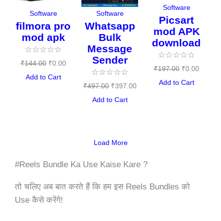
Software
Software
Software
Picsart
filmora pro
Whatsapp
mod APK
mod apk
Bulk
download
Message
☆
☆
☆
☆
☆
☆
☆
☆
☆
☆
Sender
₹
144.00
₹
0.00
₹
197.00
₹
0.00
☆
☆
☆
☆
☆
Add to Cart
Add to Cart
₹
497.00
₹
397.00
Add to Cart
Load More
#Reels Bundle Ka Use Kaise Kare ?
तो चलिए अब बात करते हैं कि हम इस Reels Bundles को
Use कैसे करेंगे!