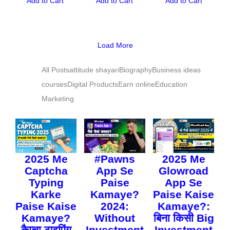
Add to Cart
Add to Cart
Add to Cart
Load More
All Posts
attitude shayari
Biography
Business ideas
courses
Digital Products
Earn online
Education
Marketing
2025 Me
#Pawns
2025 Me
Captcha
App Se
Glowroad
Typing
Paise
App Se
Karke
Kamaye?
Paise Kaise
Paise Kaise
2024:
Kamaye?:
Kamaye?
Without
बिना किसी Big
कैप्चा टाइपिंग
Investment
Investment