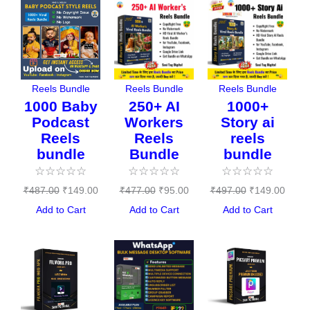
Original
Current
Original
Current
Original
Curre
price
price
price
price
price
price
was:
is:
was:
is:
was:
is:
₹487.00.
₹149.00.
₹477.00.
₹95.00.
₹497.00.
₹149.
Reels Bundle
Reels Bundle
Reels Bundle
1000 Baby
250+ AI
1000+
Podcast
Workers
Story ai
Reels
Reels
reels
bundle
Bundle
bundle
☆
☆
☆
☆
☆
☆
☆
☆
☆
☆
☆
☆
☆
☆
☆
₹
487.00
₹
149.00
₹
477.00
₹
95.00
₹
497.00
₹
149.00
Add to Cart
Add to Cart
Add to Cart
Original
Current
Original
Current
Original
Curren
price
price
price
price
price
price
was:
is:
was:
is:
was:
is:
₹144.00.
₹0.00.
₹497.00.
₹397.00.
₹197.00.
₹0.00.